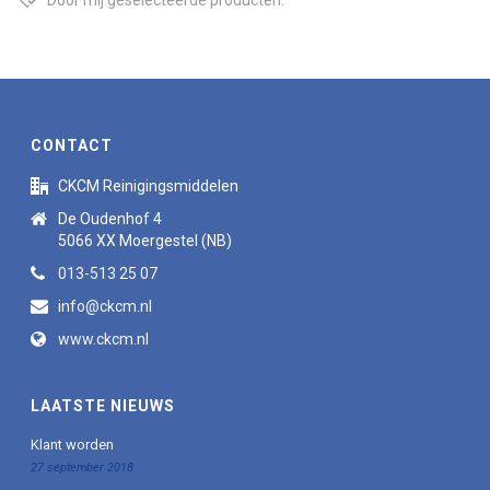
Door mij geselecteerde producten:
CONTACT
CKCM Reinigingsmiddelen
De Oudenhof 4
5066 XX Moergestel (NB)
013-513 25 07
info@ckcm.nl
www.ckcm.nl
LAATSTE NIEUWS
Klant worden
27 september 2018