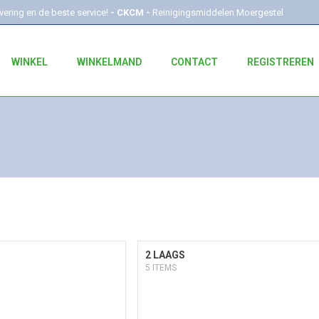
evering en de beste service!
- CKCM -
Reinigingsmiddelen Moergestel
WINKEL
WINKELMAND
CONTACT
REGISTREREN
2 LAAGS
5 ITEMS