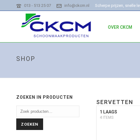
013 - 513 25 07
info@ckcm.nl
Scherpe prijzen, snelle l
OVER CKCM
SHOP
ZOEKEN IN PRODUCTEN
SERVETTEN
1 LAAGS
4 ITEMS
ZOEKEN