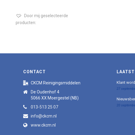
Door mij geselecteerde
producten:
CONTACT
LAATST
Klant wor
CKCM Reinigingsmiddelen
27 septembe
De Oudenhof 4
5066 XX Moergestel (NB)
Nieuwsber
20 septembe
013-513 25 07
info@ckcm.nl
www.ckcm.nl