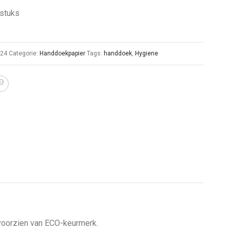
 stuks
024
Categorie:
Handdoekpapier
Tags:
handdoek
,
Hygiene
voorzien van ECO-keurmerk.