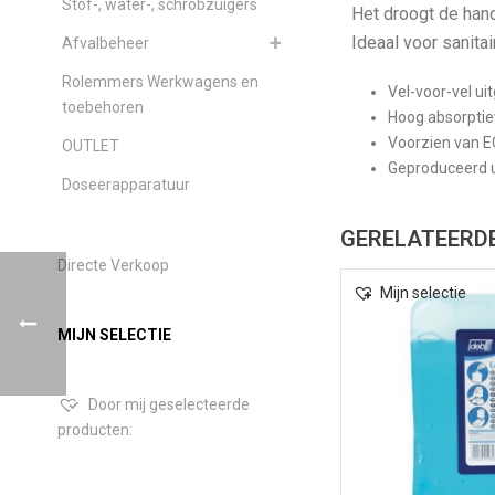
Stof-, water-, schrobzuigers
Het droogt de han
Ideaal voor sanita
Afvalbeheer
Rolemmers Werkwagens en
Vel-voor-vel uit
toebehoren
Hoog absorpti
Voorzien van 
OUTLET
Geproduceerd u
Doseerapparatuur
GERELATEERD
Directe Verkoop
Mijn selectie
MIJN SELECTIE
Door mij geselecteerde
producten: