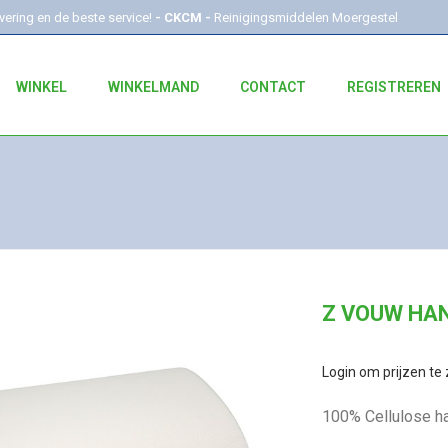
evering en de beste service!
- CKCM -
Reinigingsmiddelen Moergestel
WINKEL
WINKELMAND
CONTACT
REGISTREREN
Z VOUW HA
Login om prijzen te 
100% Cellulose 