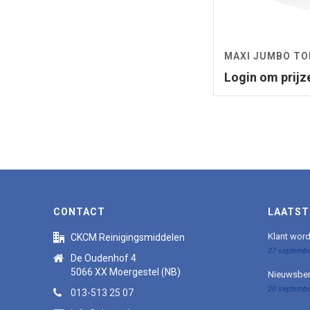
MAXI JUMBO TO
Login om prijz
CONTACT
LAATST
Klant wor
CKCM Reinigingsmiddelen
27 septembe
De Oudenhof 4
5066 XX Moergestel (NB)
Nieuwsber
20 septembe
013-513 25 07