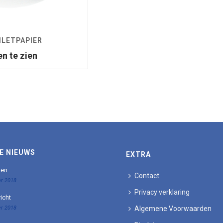
ILETPAPIER
en te zien
E NIEUWS
EXTRA
den
Contact
r 2018
Privacy verklaring
icht
r 2018
Algemene Voorwaarden