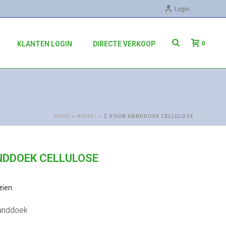
Login
0
KLANTEN LOGIN
DIRECTE VERKOOP
HOME
»
WINKEL
»
Z VOUW HANDDOEK CELLULOSE
NDDOEK CELLULOSE
zien
handdoek