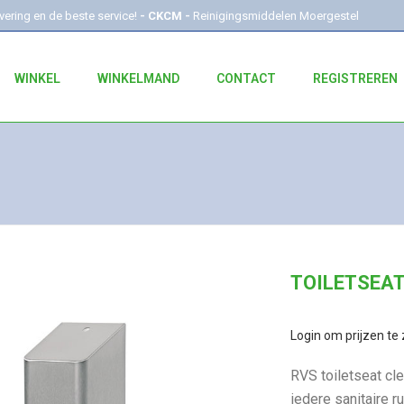
evering en de beste service!
- CKCM -
Reinigingsmiddelen Moergestel
WINKEL
WINKELMAND
CONTACT
REGISTREREN
TOILETSEAT
Login om prijzen te 
RVS toiletseat cle
iedere sanitaire ru