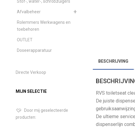
Stof-, water-, schrobzuigers
Afvalbeheer
Rolemmers Werkwagens en
toebehoren
OUTLET
Doseerapparatuur
BESCHRIJVING
Directe Verkoop
BESCHRIJVIN
MIJN SELECTIE
RVS toiletseat clea
De juiste dispense
gebruiksaanwijzing
Door mij geselecteerde
De ultieme service
producten:
dispenserlijn combi