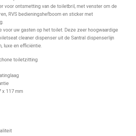
er voor ontsmetting van de toiletbril, met venster om de
leren, RVS bedieningshefboom en sticker met
g.
e voor uw gasten op het toilet. Deze zeer hoogwaardige
iletseat cleaner dispenser uit de Santral dispenserlijn
 luxe en efficiëntie.
hone toiletzitting
oatinglaag
antie
7 x 117 mm
liteit