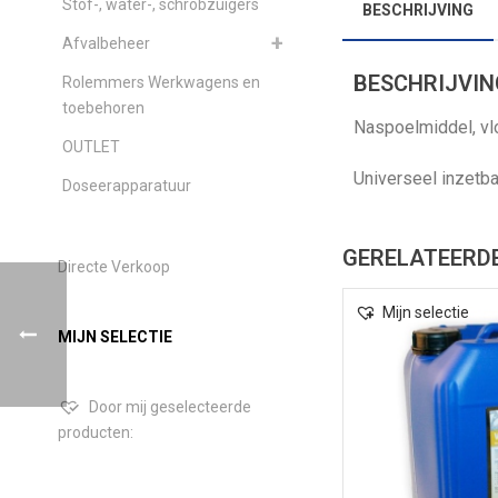
Stof-, water-, schrobzuigers
BESCHRIJVING
Afvalbeheer
BESCHRIJVIN
Rolemmers Werkwagens en
toebehoren
Naspoelmiddel, vl
OUTLET
Universeel inzetb
Doseerapparatuur
GERELATEERD
Directe Verkoop
Mijn selectie
MIJN SELECTIE
Door mij geselecteerde
producten: