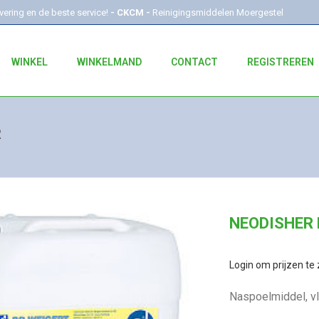
evering en de beste service!
- CKCM -
Reinigingsmiddelen Moergestel
WINKEL
WINKELMAND
CONTACT
REGISTREREN
R
NEODISHER 
Login om prijzen te 
Naspoelmiddel, vl