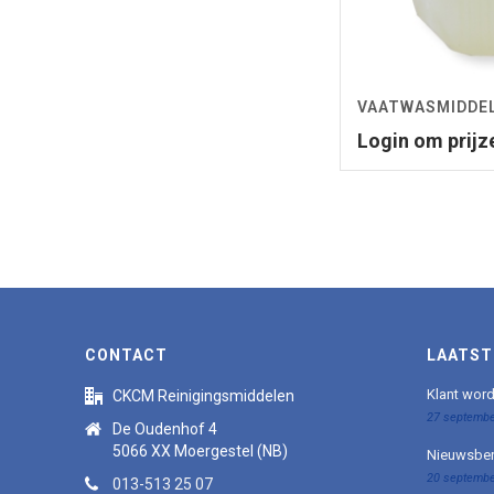
VAATWASMIDDE
Login om prijz
CONTACT
LAATST
Klant wor
CKCM Reinigingsmiddelen
27 septembe
De Oudenhof 4
5066 XX Moergestel (NB)
Nieuwsber
20 septembe
013-513 25 07