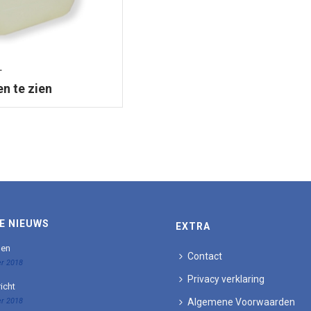
L
en te zien
E NIEUWS
EXTRA
den
Contact
r 2018
Privacy verklaring
icht
r 2018
Algemene Voorwaarden