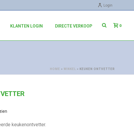
Login
0
KLANTEN LOGIN
DIRECTE VERKOOP
HOME
»
WINKEL
»
KEUKEN ONTVETTER
TVETTER
zien
erde keukenontvetter.