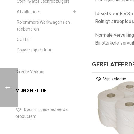
Stof-, water-, schrobzuigers
Afvalbeheer
Ideaal voor R.V.S.
Reinigt streeploo
Rolemmers Werkwagens en
toebehoren
Normale vervuiling
OUTLET
Bij sterkere vervu
Doseerapparatuur
GERELATEERD
Directe Verkoop
Mijn selectie
MIJN SELECTIE
Door mij geselecteerde
producten: