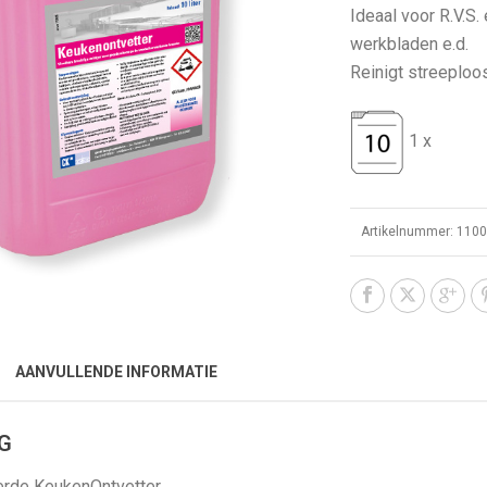
Ideaal voor R.V.S.
werkbladen e.d.
Reinigt streeploo
1 x
Artikelnummer:
110
AANVULLENDE INFORMATIE
G
rde KeukenOntvetter.