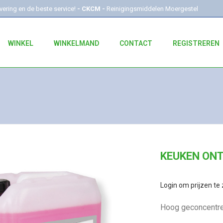
evering en de beste service!
- CKCM -
Reinigingsmiddelen Moergestel
WINKEL
WINKELMAND
CONTACT
REGISTREREN
KEUKEN ON
Login om prijzen te 
Hoog geconcentre