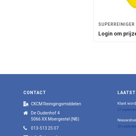
SUPERREINIGER
Login om prijz
CONTACT
LAATST
Klant wor
CKCM Reinigingsmiddelen
27 septembe
De Oudenhof 4
5066 XX Moergestel (NB)
Nieuwsber
20 septembe
013-513 25 07