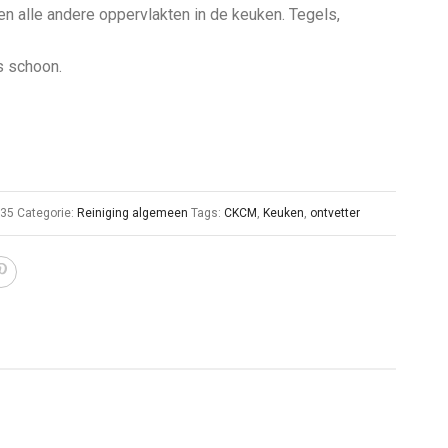
 en alle andere oppervlakten in de keuken. Tegels,
s schoon.
035
Categorie:
Reiniging algemeen
Tags:
CKCM
,
Keuken
,
ontvetter