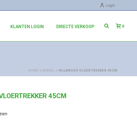
Login
0
KLANTEN LOGIN
DIRECTE VERKOOP
HOME
»
WINKEL
»
HILLBRUSH VLOERTREKKER 45CM
 VLOERTREKKER 45CM
zien
m