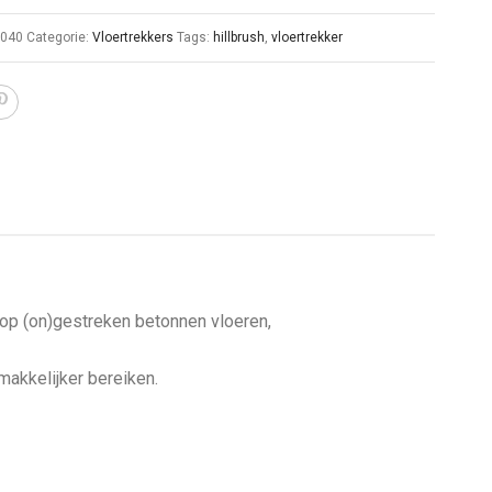
8040
Categorie:
Vloertrekkers
Tags:
hillbrush
,
vloertrekker
 op (on)gestreken betonnen vloeren,
makkelijker bereiken.