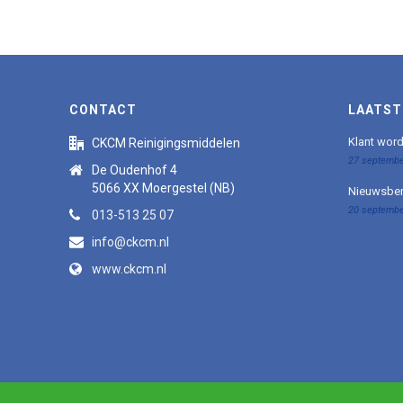
CONTACT
LAATST
Klant wor
CKCM Reinigingsmiddelen
27 septembe
De Oudenhof 4
5066 XX Moergestel (NB)
Nieuwsber
20 septembe
013-513 25 07
info@ckcm.nl
www.ckcm.nl