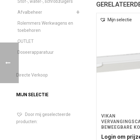
Stof-, water-, schrobzuigers
GERELATEERD
Afvalbeheer
Mijn selectie
Rolemmers Werkwagens en
toebehoren
OUTLET
Doseerapparatuur
Directe Verkoop
MIJN SELECTIE
Door mij geselecteerde
VIKAN
producten:
VERVANGINGSC
BEWEEGBARE K
Login om prijz