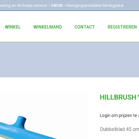
evering en de beste service!
- CKCM -
Reinigingsmiddelen Moergestel
WINKEL
WINKELMAND
CONTACT
REGISTREREN
HILLBRUSH
Login om prijzen te 
Dubbelblad 45 c