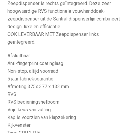
Zeepdispenser is rechts geïntegreerd. Deze zeer
hoogwaardige RVS functionele vouwhanddoek-
zeepdispenser uit de Santral dispenserlijn combineert
design, luxe en efficiëntie.
OOK LEVERBAAR MET Zeepdispenser links
geïntegreerd.
Afsluitbaar
Anti-fingerprint coatinglaag
Non-stop, altijd voorraad
5 jaar fabrieksgarantie
Afmeting 375x 377 x 133 mm
RVS
RVS bedieningshefboom
Vrije keus van vulling
Kap is voorzien van klapzekering
Kijkvenster
Type CPU 2 R E