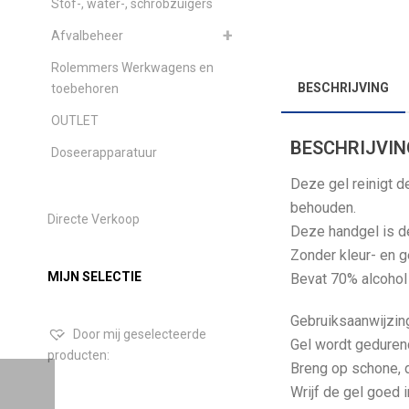
Stof-, water-, schrobzuigers
Afvalbeheer
Rolemmers Werkwagens en
BESCHRIJVING
toebehoren
OUTLET
BESCHRIJVIN
Doseerapparatuur
Deze gel reinigt d
behouden.
Directe Verkoop
Deze handgel is d
Zonder kleur- en g
MIJN SELECTIE
Bevat 70% alcohol
Gebruiksaanwijzin
Door mij geselecteerde
Gel wordt gedurend
producten:
Breng op schone, d
Wrijf de gel goed 