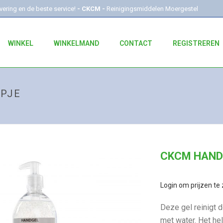
evering en de beste service!
- CKCM -
Reinigingsmiddelen Moergestel
WINKEL
WINKELMAND
CONTACT
REGISTREREN
MPJE
CKCM HAND
Login om prijzen te 
Deze gel reinigt 
met water. Het hel