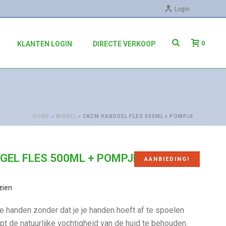
Login
0
KLANTEN LOGIN
DIRECTE VERKOOP
HOME
»
WINKEL
»
CKCM HANDGEL FLES 500ML + POMPJE
GEL FLES 500ML + POMPJE
AANBIEDING!
zien
de handen zonder dat je je handen hoeft af te spoelen
pt de natuurlijke vochtigheid van de huid te behouden.