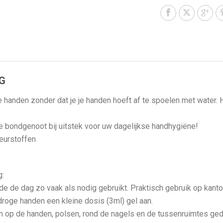
G
e handen zonder dat je je handen hoeft af te spoelen met water. H
e bondgenoot bij uitstek voor uw dagelijkse handhygiëne!
eurstoffen
g:
e de dag zo vaak als nodig gebruikt. Praktisch gebruik op kantoor
roge handen een kleine dosis (3ml) gel aan.
in op de handen, polsen, rond de nagels en de tussenruimtes ge