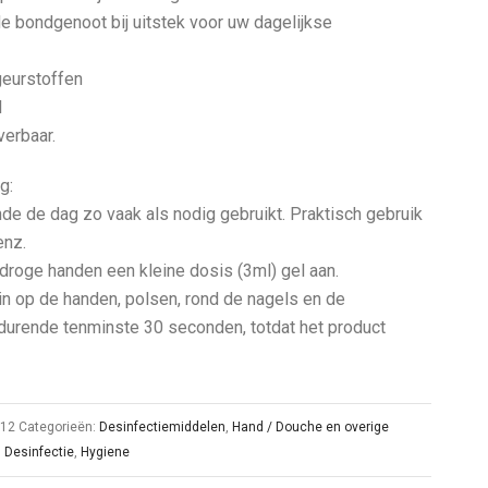
e bondgenoot bij uitstek voor uw dagelijkse
geurstoffen
l
erbaar.
g:
de de dag zo vaak als nodig gebruikt. Praktisch gebruik
enz.
droge handen een kleine dosis (3ml) gel aan.
 in op de handen, polsen, rond de nagels en de
durende tenminste 30 seconden, totdat het product
512
Categorieën:
Desinfectiemiddelen
,
Hand / Douche en overige
:
Desinfectie
,
Hygiene