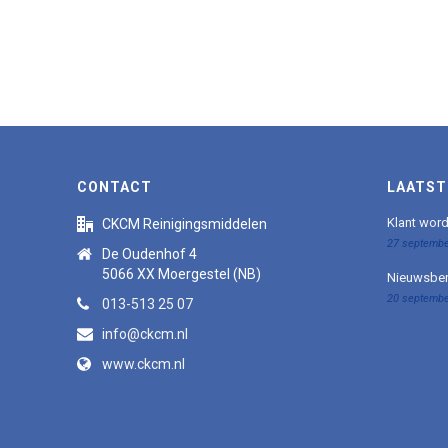
CONTACT
LAATST
Klant wor
CKCM Reinigingsmiddelen
27 septembe
De Oudenhof 4
5066 XX Moergestel (NB)
Nieuwsber
20 septembe
013-513 25 07
info@ckcm.nl
www.ckcm.nl