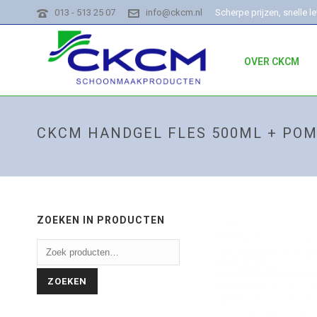
013 - 513 25 07
info@ckcm.nl
Scherpe prijzen, snelle l
OVER CKCM
CKCM HANDGEL FLES 500ML + PO
ZOEKEN IN PRODUCTEN
ZOEKEN