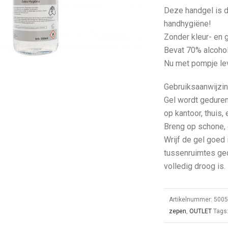
Deze handgel is d
handhygiëne!
Zonder kleur- en 
Bevat 70% alcoho
Nu met pompje lev
Gebruiksaanwijzin
Gel wordt geduren
op kantoor, thuis, 
Breng op schone, 
Wrijf de gel goed
tussenruimtes ge
volledig droog is.
Artikelnummer:
500
zepen
,
OUTLET
Tags