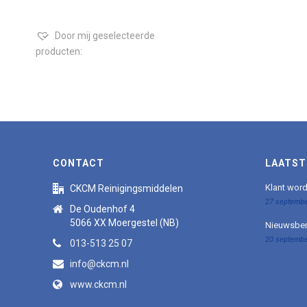
Door mij geselecteerde
producten:
CONTACT
LAATST
Klant wor
CKCM Reinigingsmiddelen
27 septembe
De Oudenhof 4
5066 XX Moergestel (NB)
Nieuwsber
20 septembe
013-513 25 07
info@ckcm.nl
www.ckcm.nl