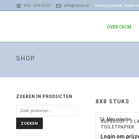
013 - 513 25 07
info@ckcm.nl
Scherpe prijzen, snelle l
OVER CKCM
SHOP
ZOEKEN IN PRODUCTEN
8X8 STUKS
Mijn selectie
SUPERSOFT 3 L
ZOEKEN
TOILETPAPIER
Login om prijz