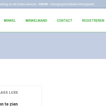
evering en de beste service!
- CKCM -
Reinigingsmiddelen Moergestel
WINKEL
WINKELMAND
CONTACT
REGISTREREN
AAGS LUXE
en te zien