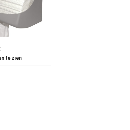
K
en te zien