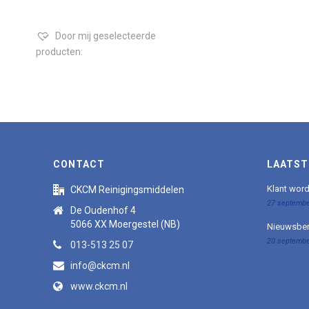
Door mij geselecteerde
producten:
CONTACT
LAATST
Klant wor
CKCM Reinigingsmiddelen
27 septembe
De Oudenhof 4
5066 XX Moergestel (NB)
Nieuwsber
20 septembe
013-513 25 07
info@ckcm.nl
www.ckcm.nl