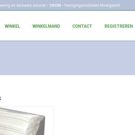
evering en de beste service!
- CKCM -
Reinigingsmiddelen Moergestel
WINKEL
WINKELMAND
CONTACT
REGISTREREN
S