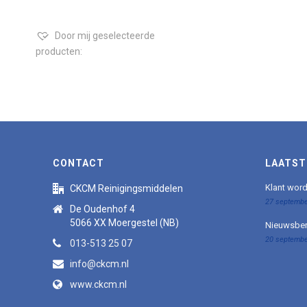
Door mij geselecteerde
producten:
CONTACT
LAATST
Klant wor
CKCM Reinigingsmiddelen
27 septembe
De Oudenhof 4
5066 XX Moergestel (NB)
Nieuwsber
20 septembe
013-513 25 07
info@ckcm.nl
www.ckcm.nl