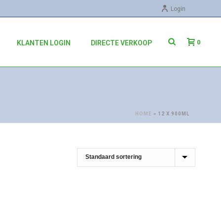
Login
0
KLANTEN LOGIN
DIRECTE VERKOOP
HOME
»
12 X 900ML