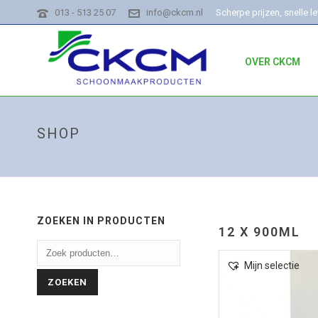
013 - 513 25 07
info@ckcm.nl
Scherpe prijzen, snelle l
OVER CKCM
SHOP
ZOEKEN IN PRODUCTEN
12 X 900ML
Mijn selectie
ZOEKEN