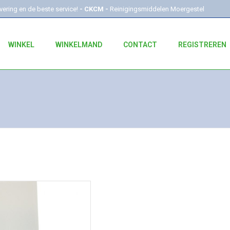
evering en de beste service!
- CKCM -
Reinigingsmiddelen Moergestel
WINKEL
WINKELMAND
CONTACT
REGISTREREN